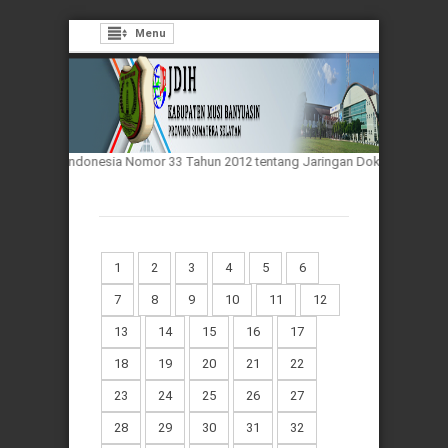
Menu
epublik Indonesia Nomor 33 Tahun 2012 tentang Jaringan Dokumentasi dan I
1
2
3
4
5
6
7
8
9
10
11
12
13
14
15
16
17
18
19
20
21
22
23
24
25
26
27
28
29
30
31
32