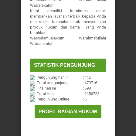
Wabarakatuh
Kami memiliki komitmen untuk
memberikan layanan terbaik kepada Anda
dan selalu berusaha untuk menyediakan
produk hukum dan berita yang Anda
butuhkan.
Wassalamualaikum Warahmatullahi
Wabarakatuh.
STATISTIK PENGUNJUNG
Pengunjung hari ini
:
412
Total pengunjung
:
479716
Hits hari ini
:
598
Total Hits
:
1156725
Pengunjung Online
:
6
PROFIL BAGIAN HUKUM