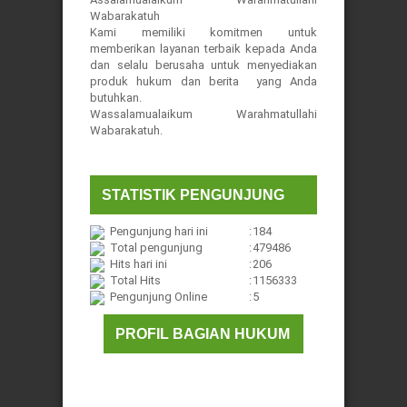
Wabarakatuh
Kami memiliki komitmen untuk
memberikan layanan terbaik kepada Anda
dan selalu berusaha untuk menyediakan
produk hukum dan berita yang Anda
butuhkan.
Wassalamualaikum Warahmatullahi
Wabarakatuh.
STATISTIK PENGUNJUNG
Pengunjung hari ini
:
184
Total pengunjung
:
479486
Hits hari ini
:
206
Total Hits
:
1156333
Pengunjung Online
:
5
PROFIL BAGIAN HUKUM