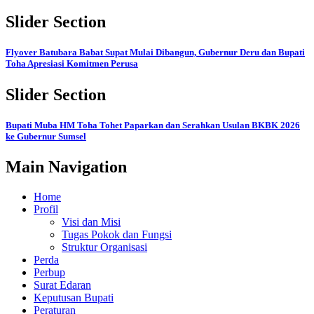
Slider Section
Flyover Batubara Babat Supat Mulai Dibangun, Gubernur Deru dan Bupati
Toha Apresiasi Komitmen Perusa
Slider Section
Bupati Muba HM Toha Tohet Paparkan dan Serahkan Usulan BKBK 2026
ke Gubernur Sumsel
Main Navigation
Home
Profil
Visi dan Misi
Tugas Pokok dan Fungsi
Struktur Organisasi
Perda
Perbup
Surat Edaran
Keputusan Bupati
Peraturan