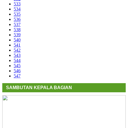
533
534
535
536
537
538
539
540
541
542
543
544
545
546
547
SAMBUTAN KEPALA BAGIAN