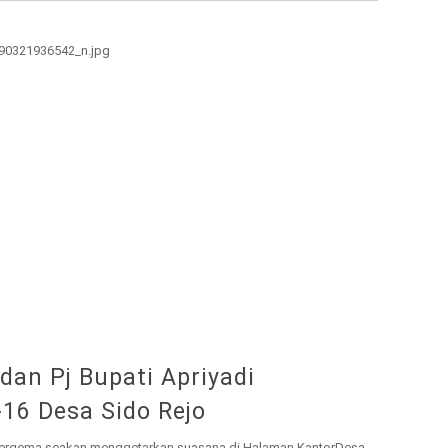
an Pj Bupati Apriyadi
16 Desa Sido Rejo
ergema seakan menggetarkan suasana di Halaman KantorDesa