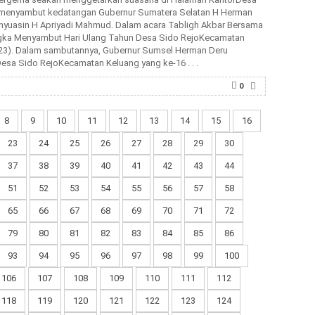
 menyambut kedatangan Gubernur Sumatera Selatan H Herman
Banyuasin H Apriyadi Mahmud. Dalam acara Tabligh Akbar Bersama
ngka Menyambut Hari Ulang Tahun Desa Sido RejoKecamatan
023). Dalam sambutannya, Gubernur Sumsel Herman Deru
esa Sido RejoKecamatan Keluang yang ke-16 . . .
0
8
9
10
11
12
13
14
15
16
23
24
25
26
27
28
29
30
37
38
39
40
41
42
43
44
51
52
53
54
55
56
57
58
65
66
67
68
69
70
71
72
79
80
81
82
83
84
85
86
93
94
95
96
97
98
99
100
106
107
108
109
110
111
112
118
119
120
121
122
123
124