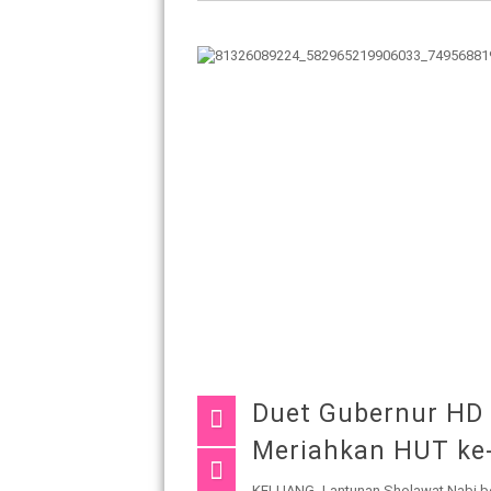
Duet Gubernur HD d
Meriahkan HUT ke-
KELUANG- Lantunan Sholawat Nabi b