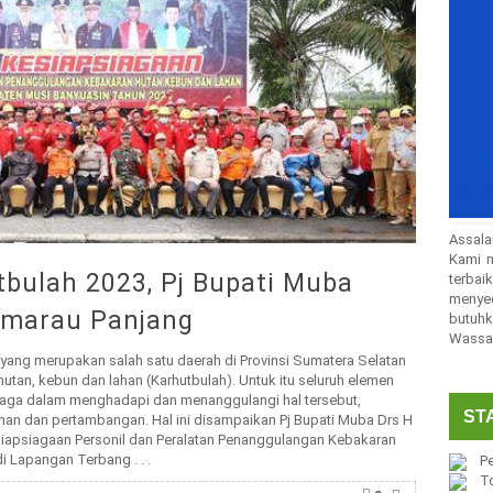
Assala
Kami m
tbulah 2023, Pj Bupati Muba
terba
menye
marau Panjang
butuhk
Wassal
yang merupakan salah satu daerah di Provinsi Sumatera Selatan
utan, kebun dan lahan (Karhutbulah). Untuk itu seluruh elemen
siaga dalam menghadapi dan menanggulangi hal tersebut,
ST
an dan pertambangan. Hal ini disampaikan Pj Bupati Muba Drs H
iapsiagaan Personil dan Peralatan Penanggulangan Kebakaran
 Lapangan Terbang . . .
Pe
T