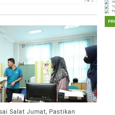
0
Hi
To
P
PR
ai Salat Jumat, Pastikan