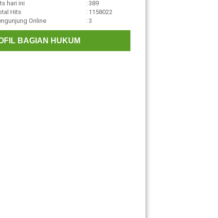
ts hari ini
:
389
tal Hits
:
1158022
engunjung Online
:
3
OFIL BAGIAN HUKUM