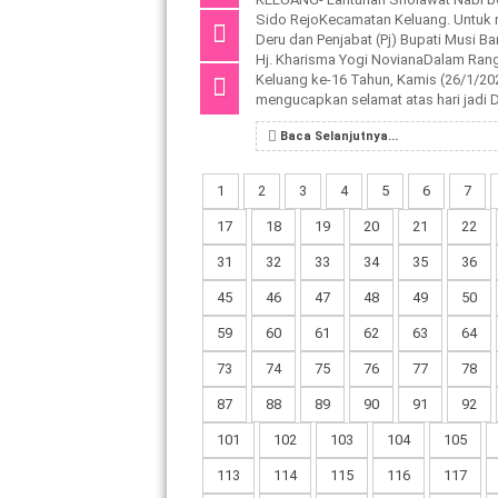
Sido RejoKecamatan Keluang. Untuk
Deru dan Penjabat (Pj) Bupati Musi 
Hj. Kharisma Yogi NovianaDalam Ra
Keluang ke-16 Tahun, Kamis (26/1/2
mengucapkan selamat atas hari jadi D
Baca Selanjutnya...
1
2
3
4
5
6
7
17
18
19
20
21
22
31
32
33
34
35
36
45
46
47
48
49
50
59
60
61
62
63
64
73
74
75
76
77
78
87
88
89
90
91
92
101
102
103
104
105
113
114
115
116
117