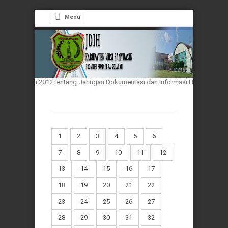
Menu
 33 Tahun 2012 tentang Jaringan Dokumentasi dan Informasi Hukum Nasional
1
2
3
4
5
6
7
8
9
10
11
12
13
14
15
16
17
18
19
20
21
22
23
24
25
26
27
28
29
30
31
32