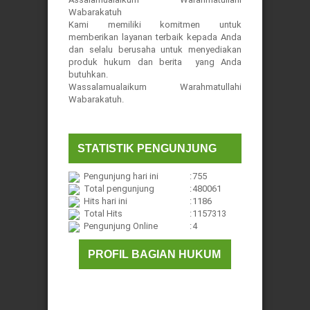
Wabarakatuh
Kami memiliki komitmen untuk
memberikan layanan terbaik kepada Anda
dan selalu berusaha untuk menyediakan
produk hukum dan berita yang Anda
butuhkan.
Wassalamualaikum Warahmatullahi
Wabarakatuh.
STATISTIK PENGUNJUNG
Pengunjung hari ini
:
755
Total pengunjung
:
480061
Hits hari ini
:
1186
Total Hits
:
1157313
Pengunjung Online
:
4
PROFIL BAGIAN HUKUM