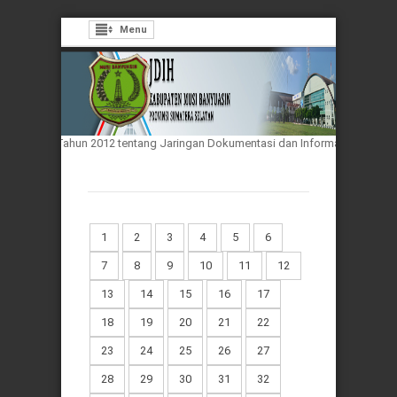
Menu
omor 33 Tahun 2012 tentang Jaringan Dokumentasi dan Informasi Hukum Nasio
1
2
3
4
5
6
7
8
9
10
11
12
13
14
15
16
17
18
19
20
21
22
23
24
25
26
27
28
29
30
31
32