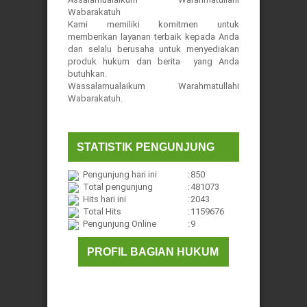
Wabarakatuh
Kami memiliki komitmen untuk
memberikan layanan terbaik kepada Anda
dan selalu berusaha untuk menyediakan
produk hukum dan berita yang Anda
butuhkan.
Wassalamualaikum Warahmatullahi
Wabarakatuh.
STATISTIK PENGUNJUNG
Pengunjung hari ini
:
850
Total pengunjung
:
481073
Hits hari ini
:
2043
Total Hits
:
1159676
Pengunjung Online
:
9
PROFIL BAGIAN HUKUM