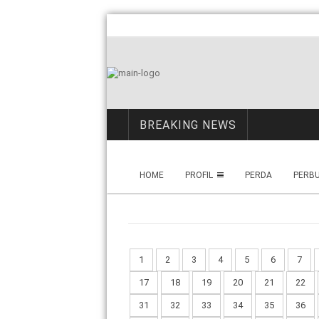
BREAKING NEWS
HOME
PROFIL
PERDA
PERB
1
2
3
4
5
6
7
17
18
19
20
21
22
31
32
33
34
35
36