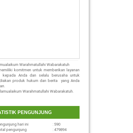
mualaikum Warahmatullahi Wabarakatuh
emiliki komitmen untuk memberikan layanan
ik kepada Anda dan selalu berusaha untuk
diakan produk hukum dan berita yang Anda
an.
amualaikum Warahmatullahi Wabarakatuh.
ATISTIK PENGUNJUNG
ngunjung hari ini
:
590
otal pengunjung
:
479894