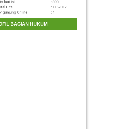
ts hari ini
:
890
tal Hits
:
1157017
engunjung Online
:
4
OFIL BAGIAN HUKUM