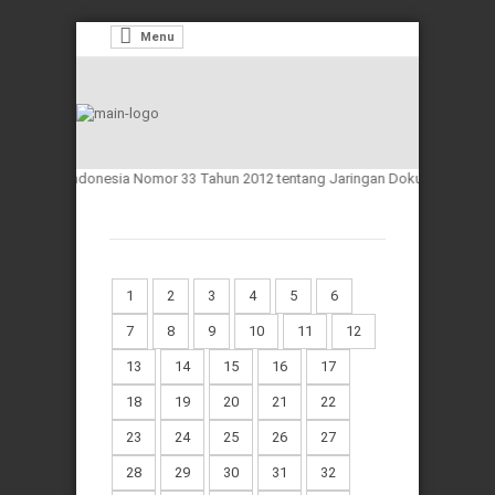
Menu
epublik Indonesia Nomor 33 Tahun 2012 tentang Jaringan Dokumentasi dan In
1
2
3
4
5
6
7
8
9
10
11
12
13
14
15
16
17
18
19
20
21
22
23
24
25
26
27
28
29
30
31
32