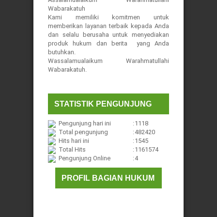
Wabarakatuh
Kami memiliki komitmen untuk
memberikan layanan terbaik kepada Anda
dan selalu berusaha untuk menyediakan
produk hukum dan berita yang Anda
butuhkan.
Wassalamualaikum Warahmatullahi
Wabarakatuh.
STATISTIK PENGUNJUNG
Pengunjung hari ini
:
1118
Total pengunjung
:
482420
Hits hari ini
:
1545
Total Hits
:
1161574
Pengunjung Online
:
4
PROFIL BAGIAN HUKUM