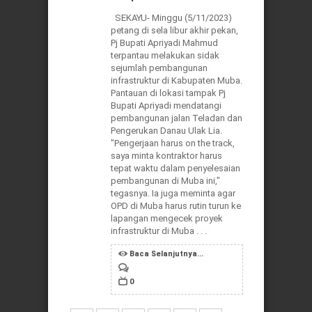
SEKAYU- Minggu (5/11/2023)
petang di sela libur akhir pekan,
Pj Bupati Apriyadi Mahmud
terpantau melakukan sidak
sejumlah pembangunan
infrastruktur di Kabupaten Muba.
Pantauan di lokasi tampak Pj
Bupati Apriyadi mendatangi
pembangunan jalan Teladan dan
Pengerukan Danau Ulak Lia.
"Pengerjaan harus on the track,
saya minta kontraktor harus
tepat waktu dalam penyelesaian
pembangunan di Muba ini,"
tegasnya. Ia juga meminta agar
OPD di Muba harus rutin turun ke
lapangan mengecek proyek
infrastruktur di Muba . . .
Baca Selanjutnya...
0