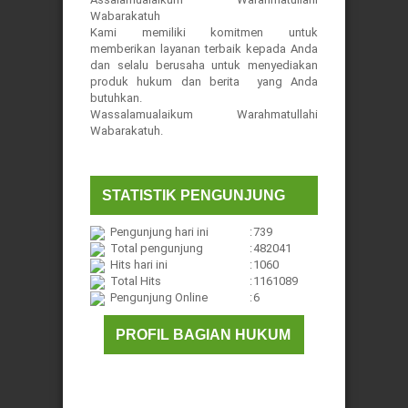
Wabarakatuh
Kami memiliki komitmen untuk
memberikan layanan terbaik kepada Anda
dan selalu berusaha untuk menyediakan
produk hukum dan berita yang Anda
butuhkan.
Wassalamualaikum Warahmatullahi
Wabarakatuh.
STATISTIK PENGUNJUNG
Pengunjung hari ini
:
739
Total pengunjung
:
482041
Hits hari ini
:
1060
Total Hits
:
1161089
Pengunjung Online
:
6
PROFIL BAGIAN HUKUM