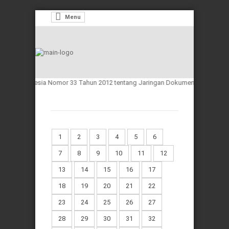
Menu
ik Indonesia Nomor 33 Tahun 2012 tentang Jaringan Dokumentasi dan Inform
1
2
3
4
5
6
7
8
9
10
11
12
13
14
15
16
17
18
19
20
21
22
23
24
25
26
27
28
29
30
31
32