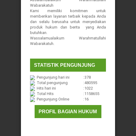
Wabarakatuh
Kami memiliki komitmen untuk
memberikan layanan terbaik kepada Anda
dan selalu berusaha untuk menyediakan
produk hukum dan berita yang Anda
butuhkan.
Wassalamualaikum Warahmatullahi
Wabarakatuh.
STATISTIK PENGUNJUNG
Pengunjung hari ini
:
378
Total pengunjung
:
480595
Hits hari ini
:
1022
Total Hits
:
1158655
Pengunjung Online
:
16
PROFIL BAGIAN HUKUM