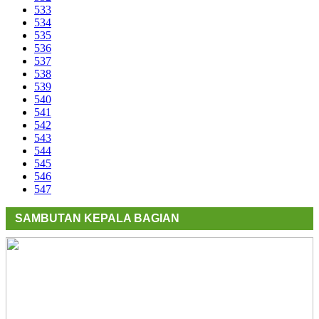
533
534
535
536
537
538
539
540
541
542
543
544
545
546
547
SAMBUTAN KEPALA BAGIAN