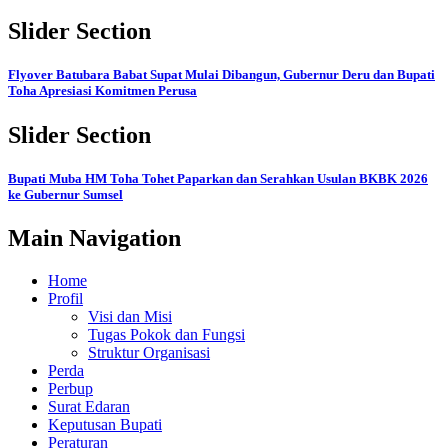
Slider Section
Flyover Batubara Babat Supat Mulai Dibangun, Gubernur Deru dan Bupati
Toha Apresiasi Komitmen Perusa
Slider Section
Bupati Muba HM Toha Tohet Paparkan dan Serahkan Usulan BKBK 2026
ke Gubernur Sumsel
Main Navigation
Home
Profil
Visi dan Misi
Tugas Pokok dan Fungsi
Struktur Organisasi
Perda
Perbup
Surat Edaran
Keputusan Bupati
Peraturan