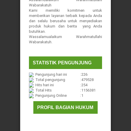
Wabarakatuh
Kami memiliki komitmen untuk
memberikan layanan terbaik kepada Anda
dan selalu berusaha untuk menyediakan
produk hukum dan berita yang Anda
butuhkan.
Wassalamualaikum Warahmatullahi
Wabarakatuh.
STATISTIK PENGUNJUNG
Pengunjung hari ini
:
226
Total pengunjung
:
479528
Hits hari ini
:
254
Total Hits
:
1156381
Pengunjung Online
:
1
PROFIL BAGIAN HUKUM