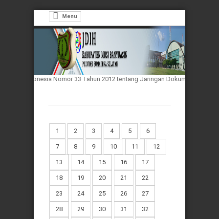
Menu
ublik Indonesia Nomor 33 Tahun 2012 tentang Jaringan Dokumentasi dan Info
1
2
3
4
5
6
7
8
9
10
11
12
13
14
15
16
17
18
19
20
21
22
23
24
25
26
27
28
29
30
31
32