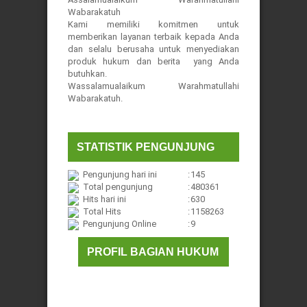
Wabarakatuh
Kami memiliki komitmen untuk
memberikan layanan terbaik kepada Anda
dan selalu berusaha untuk menyediakan
produk hukum dan berita yang Anda
butuhkan.
Wassalamualaikum Warahmatullahi
Wabarakatuh.
STATISTIK PENGUNJUNG
Pengunjung hari ini
:
145
Total pengunjung
:
480361
Hits hari ini
:
630
Total Hits
:
1158263
Pengunjung Online
:
9
PROFIL BAGIAN HUKUM