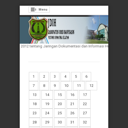
Menu
33 Tahun 2012 tentang Jaringan Dokumentasi dan Informasi Hukum Nasional
1
2
3
4
5
6
7
8
9
10
11
12
13
14
15
16
17
18
19
20
21
22
23
24
25
26
27
28
29
30
31
32