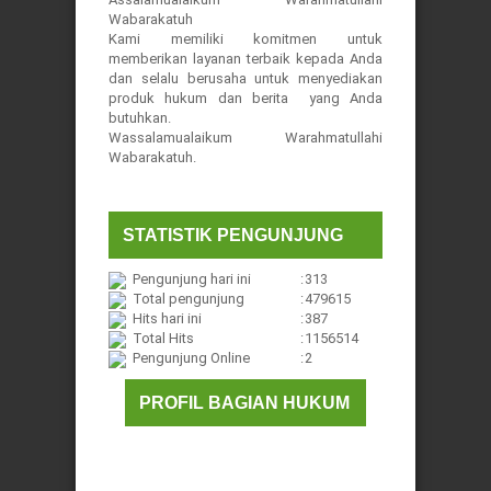
Wabarakatuh
Kami memiliki komitmen untuk
memberikan layanan terbaik kepada Anda
dan selalu berusaha untuk menyediakan
produk hukum dan berita yang Anda
butuhkan.
Wassalamualaikum Warahmatullahi
Wabarakatuh.
STATISTIK PENGUNJUNG
Pengunjung hari ini
:
313
Total pengunjung
:
479615
Hits hari ini
:
387
Total Hits
:
1156514
Pengunjung Online
:
2
PROFIL BAGIAN HUKUM