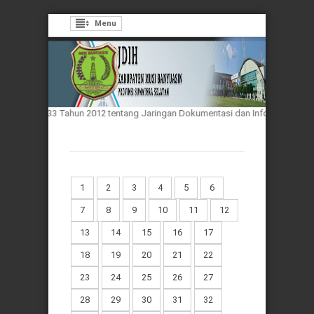
Menu
a Nomor 33 Tahun 2012 tentang Jaringan Dokumentasi dan Informasi Hukum N
1
2
3
4
5
6
7
8
9
10
11
12
13
14
15
16
17
18
19
20
21
22
23
24
25
26
27
28
29
30
31
32