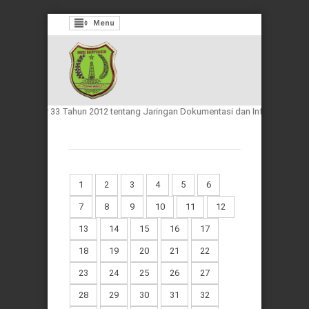
Menu
sia Nomor 33 Tahun 2012 tentang Jaringan Dokumentasi dan Informasi Hukum
1
2
3
4
5
6
7
8
9
10
11
12
13
14
15
16
17
18
19
20
21
22
23
24
25
26
27
28
29
30
31
32