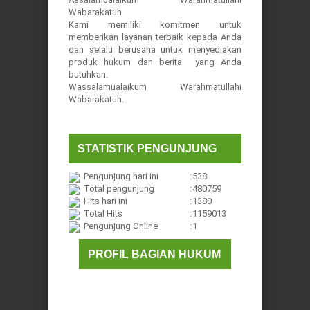
Wabarakatuh
Kami memiliki komitmen untuk
memberikan layanan terbaik kepada Anda
dan selalu berusaha untuk menyediakan
produk hukum dan berita yang Anda
butuhkan.
Wassalamualaikum Warahmatullahi
Wabarakatuh.
STATISTIK PENGUNJUNG
Pengunjung hari ini
:
538
Total pengunjung
:
480759
Hits hari ini
:
1380
Total Hits
:
1159013
Pengunjung Online
:
1
PROFIL BAGIAN HUKUM