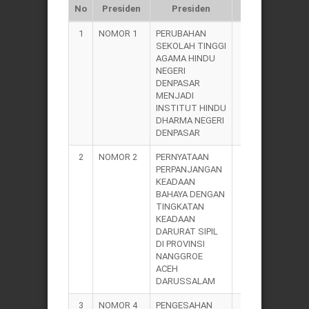
No
Presiden
Presiden
Presiden
1
NOMOR 1
PERUBAHAN
2004
SEKOLAH TINGGI
AGAMA HINDU
NEGERI
DENPASAR
MENJADI
INSTITUT HINDU
DHARMA NEGERI
DENPASAR
2
NOMOR 2
PERNYATAAN
2004
PERPANJANGAN
KEADAAN
BAHAYA DENGAN
TINGKATAN
KEADAAN
DARURAT SIPIL
DI PROVINSI
NANGGROE
ACEH
DARUSSALAM
3
NOMOR 4
PENGESAHAN
2004